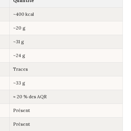
Quantité
~400 kcal
~20 g
~31 g
~24 g
Traces
~33 g
≈ 20 % des AQR
Présent
Présent