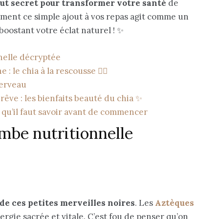
out secret pour transformer votre santé
de
mment ce simple ajout à vos repas agit comme un
boostant votre éclat naturel ! ✨
nelle décryptée
: le chia à la rescousse 🧘‍♀️
cerveau
êve : les bienfaits beauté du chia ✨
 qu’il faut savoir avant de commencer
ombe nutritionnelle
de ces petites merveilles noires
. Les
Aztèques
gie sacrée et vitale. C’est fou de penser qu’on