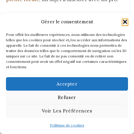
Prendre du poids sainement, c’est finalement une
Gérer le consentement
aventure passionnante vers une meilleure
version de soi-même
, loin des clichés de la
Pour offrir les meilleures expériences, nous utilisons des technologies
telles que les cookies pour stocker et/ou accéder aux informations des
malbouffe ! 🚀
appareils. Le fait de consentir à ces technologies nous permettra de
traiter des données telles que le comportement de navigation ou les ID
uniques sur ce site. Le fait de ne pas consentir ou de retirer son
J’ai adoré partager ces astuces avec vous, car je
consentement peut avoir un effet négatif sur certaines caractéristiques
sais que la patience et la régularité seront vos
et fonctions.
meilleures alliées pour
sculpter cette silhouette
dont vous rêvez
.
Accepter
Refuser
Alors, prêt(e) à passer à l’action et à
transformer
votre quotidien
?
À vous de jouer
! 😉
Voir Les Préférences
Politique de cookies