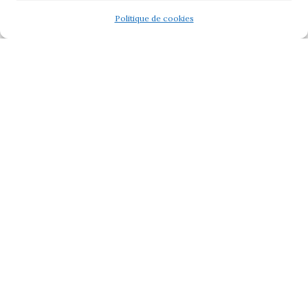
Politique de cookies
Liens :
Politiques de Cookies
Mentions légales
Politique affiliation
Plan de site